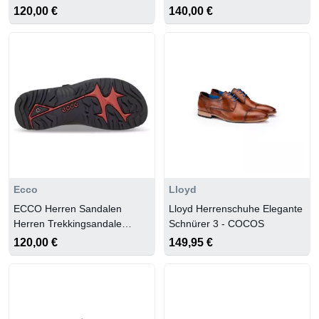
shark/yellow
120,00 €
140,00 €
Ecco
Lloyd
ECCO Herren Sandalen
Lloyd Herrenschuhe Elegante
Herren Trekkingsandale
Schnürer 3 - COCOS
Offroad
120,00 €
149,95 €