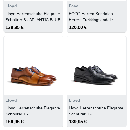
Lloyd
Ecco
Lloyd Herrenschuhe Elegante
ECCO Herren Sandalen
Schnürer 8 - ATLANTIC BLUE
Herren Trekkingsandale
Offroad
139,95 €
120,00 €
Lloyd
Lloyd
Lloyd Herrenschuhe Elegante
Lloyd Herrenschuhe Elegante
Schnürer 1 -
Schnürer 0 -
TOBACCO/TERRACOTTA
SCHWARZ/MIDNIGHT
169,95 €
139,95 €