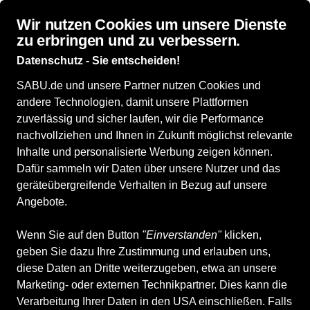
Wir nutzen Cookies um unsere Dienste
zu erbringen und zu verbessern.
Datenschutz - Sie entscheiden!
SABU.de und unsere Partner nutzen Cookies und
Alle Produkte
Herrenschuhe
andere Technologien, damit unsere Plattformen
Herrenschuhe
zuverlässig und sicher laufen, wir die Performance
nachvollziehen und Ihnen in Zukunft möglichst relevante
Inhalte und personalisierte Werbung zeigen können.
ALLE FILTER
Dafür sammeln wir Daten über unsere Nutzer und das
geräteübergreifende Verhalten in Bezug auf unsere
Angebote.
Marken
Größe
Farbe
Geschlecht
Anb
Wenn Sie auf den Button
"Einverstanden"
klicken,
geben Sie dazu Ihre Zustimmung und erlauben uns,
332 Produkte
diese Daten an Dritte weiterzugeben, etwa an unsere
Marketing- oder externen Technikpartner. Dies kann die
Verarbeitung Ihrer Daten in den USA einschließen. Falls