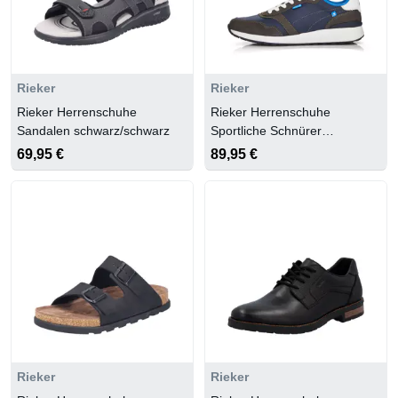
Rieker
Rieker
Rieker Herrenschuhe
Rieker Herrenschuhe
Sandalen schwarz/schwarz
Sportliche Schnürer
granit/uniform/weiss/graphit
69,95 €
89,95 €
Rieker
Rieker